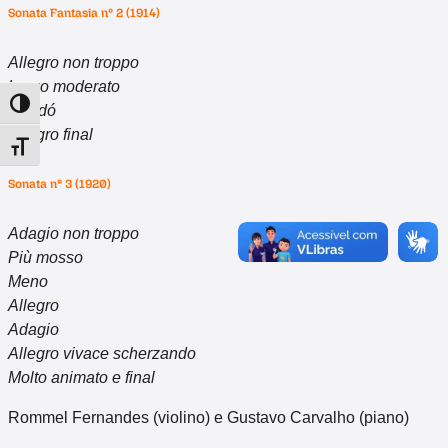
Sonata Fantasia nº 2 (1914)
Allegro non troppo
Largo moderato
Alternar alto contraste
Rondó
Allegro final
Alternar tamanho da fonte
Sonata nº 3 (1920)
Adagio non troppo
Più mosso
Meno
Allegro
Adagio
Allegro vivace scherzando
Molto animato e final
Rommel Fernandes (violino) e Gustavo Carvalho (piano)