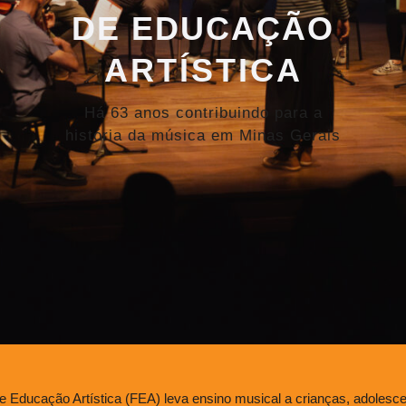
DE EDUCAÇÃO
ARTÍSTICA
Há 63 anos contribuindo para a
história da música em Minas Gerais
 Educação Artística (FEA) leva ensino musical a crianças, adolesce