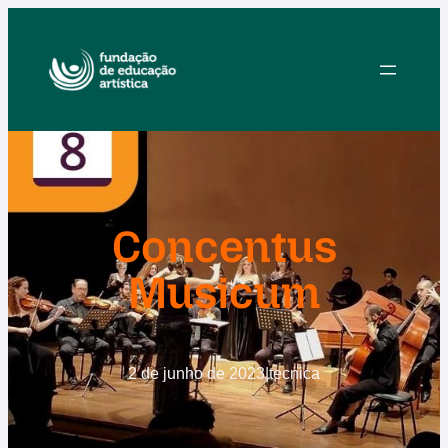
Pular
para
o
conteúdo
Concentus
Musicum
2 de junho de 2023
|
tecnica