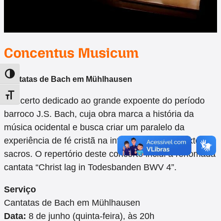
Concentus Musicum
Alternar alto contraste
Cantatas de Bach em Mühlhausen
Alternar tamanho da fonte
Concerto dedicado ao grande expoente do período
barroco J.S. Bach, cuja obra marca a história da
música ocidental e busca criar um paralelo da
experiência de fé cristã na interpretação dos textos
sacros. O repertório deste concerto inclui a renomada
cantata “Christ lag in Todesbanden BWV 4”.
Serviço
Cantatas de Bach em Mühlhausen
Data:
8 de junho (quinta-feira), às 20h